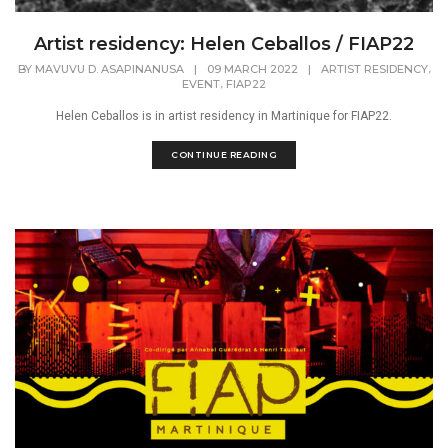
Artist residency: Helen Ceballos / FIAP22
,
BY
MAVUVU D. ASAPINANUSA
|
09 MARCH 2022
|
ARTIST RESIDENCY
,
EVENT
FIAP22
Helen Ceballos is in artist residency in Martinique for FIAP22.
CONTINUE READING